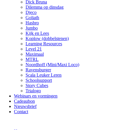
Dick Bruna
Dilemma op dinsdag
Djeco
Goliath
Hasbro
Jumbo
Kijk en Lees
Koplow (dobbelstenen)
Learning Resources
Level 21
Maximaal
MTRL
Noordhoff (Mini/Maxi Loco)
Ravensburger
Scala Leuker Leren
Schoolsupport
Story Cubes
Trialogo
Webinars en vormingen
Cadeaubon
Nieuwsbrief
Contact