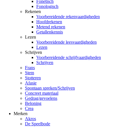
Fonetisch
Fonologisch
Rekenen
Voorbereidende rekenvaardigheden
Hoofdrekenen
Metend rekenen
Getallenkennis
Lezen
Voorbereidende leesvaardigheden
Lezen
Schrijven
Voorbereidende schrijfvaardigheden
Schrijven
Frans
Stem
Stotteren
Afasie
Spontaan spreken/Schrijven
Concreet materiaal
Gedrag/gevoelens
Beloning
Crea
Merken
Akros
De Speelbode