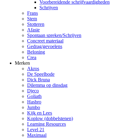
Voorbereidende schrijfvaardigheden
Schrijven
Frans
Stem
Stotteren
Afasie
Spontaan spreken/Schrijven
Concreet materiaal
Gedrag/gevoelens
Beloning
Crea
Merken
Akros
De Speelbode
Dick Bruna
Dilemma op dinsdag
Djeco
Goliath
Hasbro
Jumbo
Kijk en Lees
Koplow (dobbelstenen)
Learning Resources
Level 21
Maximaal