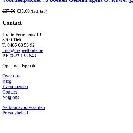
Oorspronkelijke
Huidige
€
37,50
€
35,60
(incl. btw)
prijs
prijs
was:
is:
Contact
€37,50.
€35,60.
Hof te Perremans 10
8700 Tielt
T. 0485 08 53 92
info@despeelbode.be
BE 0822 138 643
Open na afspraak
Over ons
Blog
Evenementen
Contact
Volg ons
Verkoopsvoorwaarden
Privacybeleid
Schrijf je in voor de nieuwsbrief.