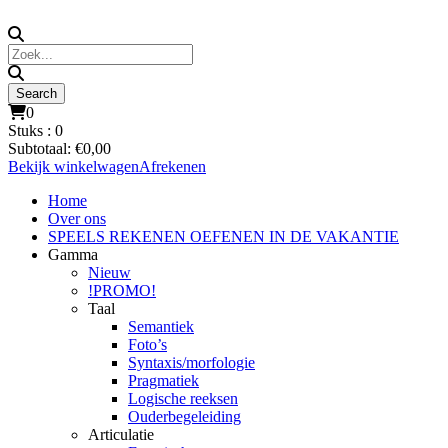
0
Stuks :
0
Subtotaal:
€
0,00
Bekijk winkelwagen
Afrekenen
Home
Over ons
SPEELS REKENEN OEFENEN IN DE VAKANTIE
Gamma
Nieuw
!PROMO!
Taal
Semantiek
Foto’s
Syntaxis/morfologie
Pragmatiek
Logische reeksen
Ouderbegeleiding
Articulatie