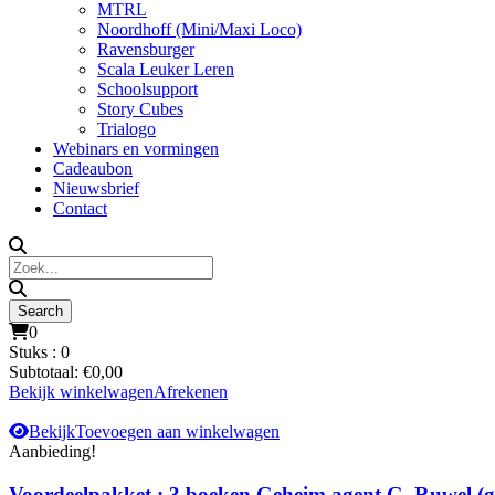
MTRL
Noordhoff (Mini/Maxi Loco)
Ravensburger
Scala Leuker Leren
Schoolsupport
Story Cubes
Trialogo
Webinars en vormingen
Cadeaubon
Nieuwsbrief
Contact
0
Stuks :
0
Subtotaal:
€
0,00
Bekijk winkelwagen
Afrekenen
Bekijk
Toevoegen aan winkelwagen
Aanbieding!
Voordeelpakket : 3 boeken Geheim agent G. Ruwel (g