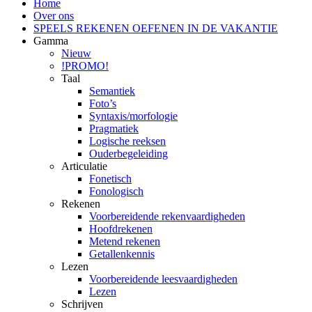
Home
Over ons
SPEELS REKENEN OEFENEN IN DE VAKANTIE
Gamma
Nieuw
!PROMO!
Taal
Semantiek
Foto’s
Syntaxis/morfologie
Pragmatiek
Logische reeksen
Ouderbegeleiding
Articulatie
Fonetisch
Fonologisch
Rekenen
Voorbereidende rekenvaardigheden
Hoofdrekenen
Metend rekenen
Getallenkennis
Lezen
Voorbereidende leesvaardigheden
Lezen
Schrijven