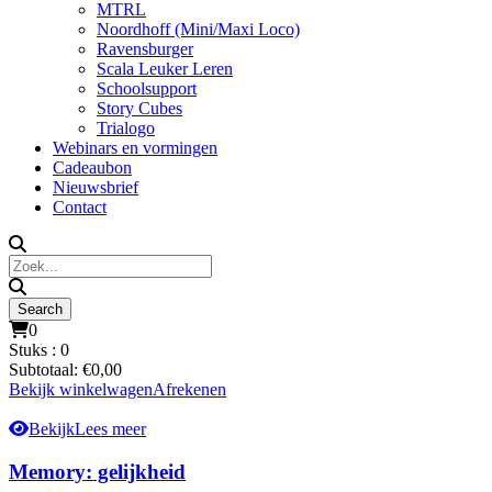
MTRL
Noordhoff (Mini/Maxi Loco)
Ravensburger
Scala Leuker Leren
Schoolsupport
Story Cubes
Trialogo
Webinars en vormingen
Cadeaubon
Nieuwsbrief
Contact
0
Stuks :
0
Subtotaal:
€
0,00
Bekijk winkelwagen
Afrekenen
Bekijk
Lees meer
Memory: gelijkheid