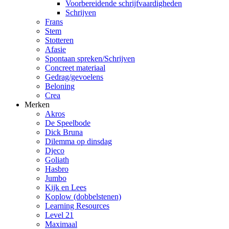
Voorbereidende schrijfvaardigheden
Schrijven
Frans
Stem
Stotteren
Afasie
Spontaan spreken/Schrijven
Concreet materiaal
Gedrag/gevoelens
Beloning
Crea
Merken
Akros
De Speelbode
Dick Bruna
Dilemma op dinsdag
Djeco
Goliath
Hasbro
Jumbo
Kijk en Lees
Koplow (dobbelstenen)
Learning Resources
Level 21
Maximaal