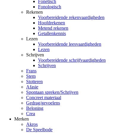
Fonetisch
Fonologisch
Rekenen
Voorbereidende rekenvaardigheden
Hoofdrekenen
Metend rekenen
Getallenkennis
Lezen
Voorbereidende leesvaardigheden
Lezen
Schrijven
Voorbereidende schrijfvaardigheden
Schrijven
Frans
Stem
Stotteren
Afasie
Spontaan spreken/Schrijven
Concreet materiaal
Gedrag/gevoelens
Beloning
Crea
Merken
Akros
De Speelbode