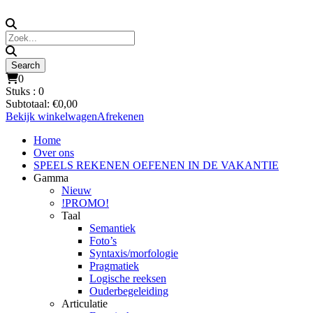
0
Stuks :
0
Subtotaal:
€
0,00
Bekijk winkelwagen
Afrekenen
Home
Over ons
SPEELS REKENEN OEFENEN IN DE VAKANTIE
Gamma
Nieuw
!PROMO!
Taal
Semantiek
Foto’s
Syntaxis/morfologie
Pragmatiek
Logische reeksen
Ouderbegeleiding
Articulatie