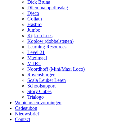
Dick Bruna
Dilemma op dinsdag
Djeco
Goliath
Hasbro
Jumbo
Kijk en Lees
Koplow (dobbelstenen)
Learning Resources
Level 21
Maximaal
MTRL
Noordhoff (Mini/Maxi Loco)
Ravensburger
Scala Leuker Leren
Schoolsupport
Story Cubes
Trialogo
Webinars en vormingen
Cadeaubon
Nieuwsbrief
Contact