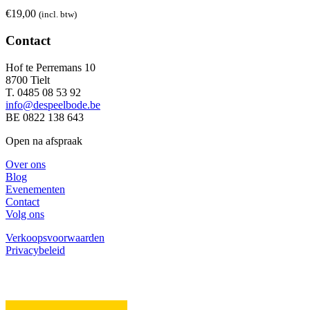
€
19,00
(incl. btw)
Contact
Hof te Perremans 10
8700 Tielt
T. 0485 08 53 92
info@despeelbode.be
BE 0822 138 643
Open na afspraak
Over ons
Blog
Evenementen
Contact
Volg ons
Verkoopsvoorwaarden
Privacybeleid
Schrijf je in voor de nieuwsbrief.