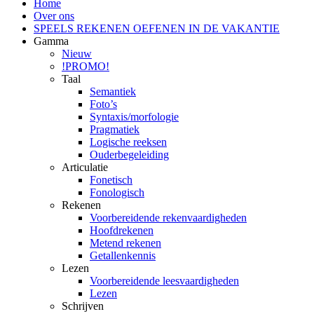
Home
Over ons
SPEELS REKENEN OEFENEN IN DE VAKANTIE
Gamma
Nieuw
!PROMO!
Taal
Semantiek
Foto’s
Syntaxis/morfologie
Pragmatiek
Logische reeksen
Ouderbegeleiding
Articulatie
Fonetisch
Fonologisch
Rekenen
Voorbereidende rekenvaardigheden
Hoofdrekenen
Metend rekenen
Getallenkennis
Lezen
Voorbereidende leesvaardigheden
Lezen
Schrijven